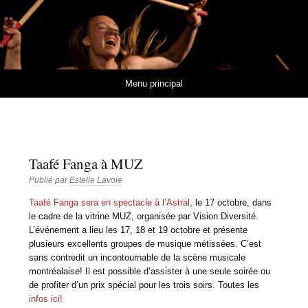
Estelle Lavoie
MUSIQUES ET RYTHMES DE L'AFRIQUE DE L'OUEST
Aller au contenu
Menu principal
Taafé Fanga à MUZ
Publié par
Estelle Lavoie
Taafé Fanga sera en spectacle à l’Astral
, le 17 octobre, dans
le cadre de la vitrine MUZ, organisée par Vision Diversité.
L’événement a lieu les 17, 18 et 19 octobre et présente
plusieurs excellents groupes de musique métissées. C’est
sans contredit un incontournable de la scène musicale
montréalaise! Il est possible d’assister à une seule soirée ou
de profiter d’un prix spécial pour les trois soirs. Toutes les
infos ici!