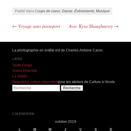
Publié dans
Coups de coeur
,
Danse
,
Événements
,
Musique
←
Voyage sans passeport
Avec Kyra Shaughnessy
→
Navigation des articles
La photographie en entête est de Charles-Antoine Caron.
LIENS
Taafé Fanga
Vision Diversité
La SAMS
Répertoire culture-éducation
pour les ateliers de Culture à l'école
Recherche
CALENDRIER
octobre 2019
L
M
M
J
V
S
D