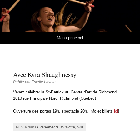
Estelle Lavoie
MUSIQUES ET RYTHMES DE L'AFRIQUE DE L'OUEST
Aller au contenu
Menu principal
Avec Kyra Shaughnessy
Publié par
Estelle Lavoie
Venez célébrer la St-Patrick au Centre d’art de Richmond,
1010 rue Principale Nord, Richmond (Québec)
Ouverture des portes 19h, spectacle 20h. Info et billets
ici
!
Publié dans
Événements
,
Musique
,
Site