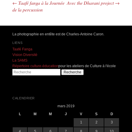
←
Taafé fanga à la Journée
Avec the Dharani project
→
Navigation des articles
de la percussion
La photographie en entête est de Charles-Antoine Caron.
LIENS
Taafé Fanga
Vision Diversité
La SAMS
Répertoire culture-éducation
pour les ateliers de Culture à l'école
Recherche
CALENDRIER
mars 2019
L
M
M
J
V
S
D
1
2
3
4
5
6
7
8
9
10