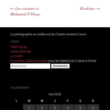
←
Les cousines et
Kirakono
→
Navigation des articles
Mohamed N’Diaye
La photographie en entête est de Charles-Antoine Caron.
LIENS
Taafé Fanga
Vision Diversité
La SAMS
Répertoire culture-éducation
pour les ateliers de Culture à l'école
Recherche
CALENDRIER
mai 2018
L
M
M
J
V
S
D
1
2
3
4
5
6