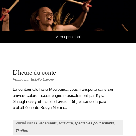
Estelle Lavoie
MUSIQUES ET RYTHMES DE L'AFRIQUE DE L'OUEST
Aller au contenu
Menu principal
L’heure du conte
Publié par
Estelle Lavoie
Le conteur Clothaire Moulounda vous transporte dans son
univers coloré, accompagné musicalement par Kyra
Shaughnessy et Estelle Lavoie. 15h, place de la paix,
bibliothèque de Rouyn-Noranda.
Publié dans
Événements
,
Musique
,
spectacles pour enfants
,
Théâtre