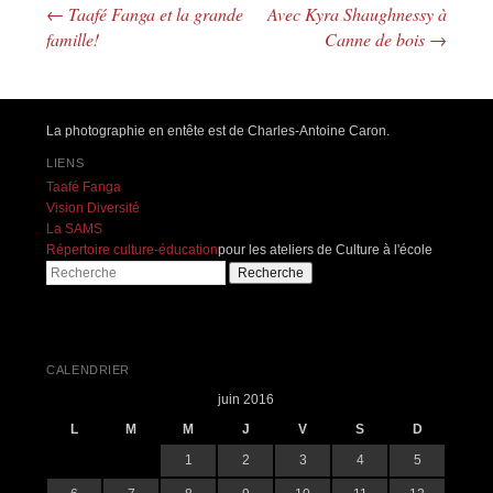
←
Taafé Fanga et la grande
Avec Kyra Shaughnessy à
Navigation des articles
famille!
Canne de bois
→
La photographie en entête est de Charles-Antoine Caron.
LIENS
Taafé Fanga
Vision Diversité
La SAMS
Répertoire culture-éducation
pour les ateliers de Culture à l'école
Recherche
CALENDRIER
juin 2016
L
M
M
J
V
S
D
1
2
3
4
5