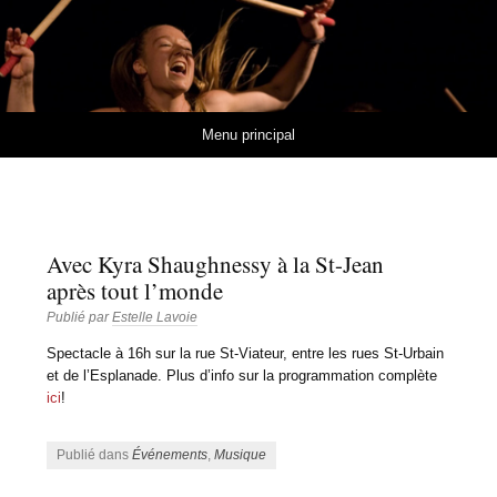
Estelle Lavoie
MUSIQUES ET RYTHMES DE L'AFRIQUE DE L'OUEST
Aller au contenu
Menu principal
Avec Kyra Shaughnessy à la St-Jean
après tout l’monde
Publié par
Estelle Lavoie
Spectacle à 16h sur la rue St-Viateur, entre les rues St-Urbain
et de l’Esplanade. Plus d’info sur la programmation complète
ici
!
Publié dans
Événements
,
Musique