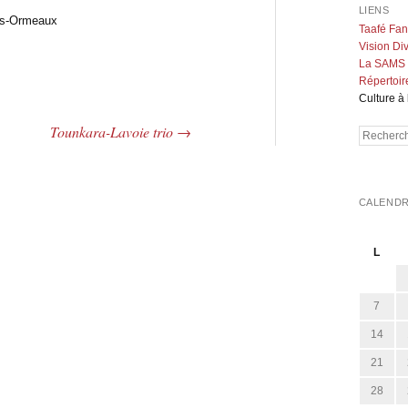
LIENS
es-Ormeaux
Taafé Fa
Vision Div
La SAMS
Répertoir
Culture à 
Tounkara-Lavoie trio
→
Recherch
CALENDR
L
7
14
21
28