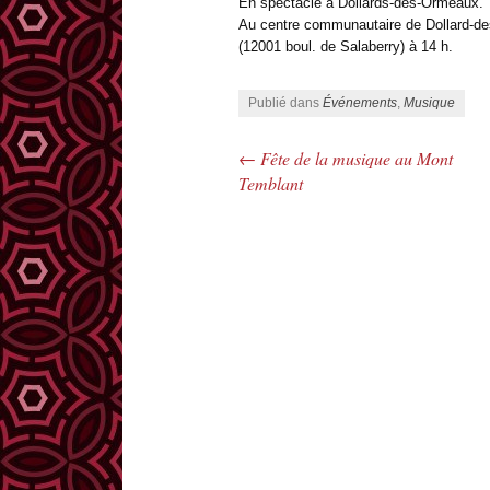
En spectacle à Dollards-des-Ormeaux.
Au centre communautaire de Dollard-d
(12001 boul. de Salaberry) à 14 h.
Publié dans
Événements
,
Musique
←
Fête de la musique au Mont
Navigation des articles
Temblant