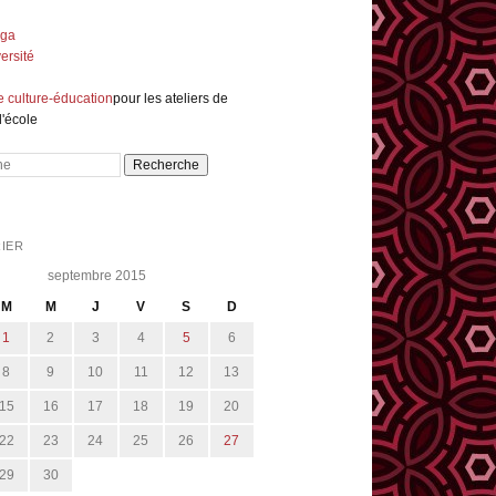
nga
ersité
e culture-éducation
pour les ateliers de
l'école
e
IER
septembre 2015
M
M
J
V
S
D
1
2
3
4
5
6
8
9
10
11
12
13
15
16
17
18
19
20
22
23
24
25
26
27
29
30