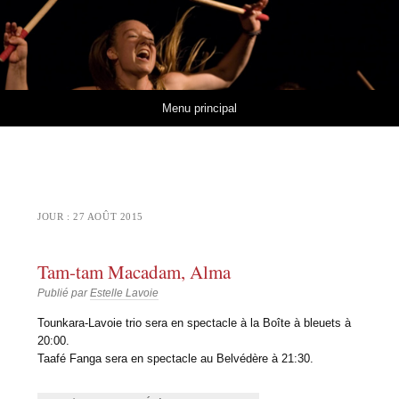
Estelle Lavoie
MUSIQUES ET RYTHMES DE L'AFRIQUE DE L'OUEST
Aller au contenu
Menu principal
JOUR :
27 AOÛT 2015
Tam-tam Macadam, Alma
Publié par
Estelle Lavoie
Tounkara-Lavoie trio sera en spectacle à la Boîte à bleuets à
20:00.
Taafé Fanga sera en spectacle au Belvédère à 21:30.