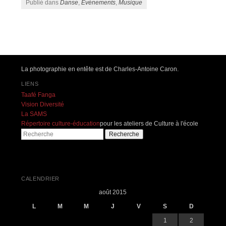
Publié dans
Danse
,
Événements
,
Musique
Navigation des articles
La photographie en entête est de Charles-Antoine Caron.
LIENS
Taafé Fanga
Vision Diversité
La SAMS
Répertoire culture-éducation
pour les ateliers de Culture à l'école
Recherche
CALENDRIER
août 2015
L
M
M
J
V
S
D
1
2