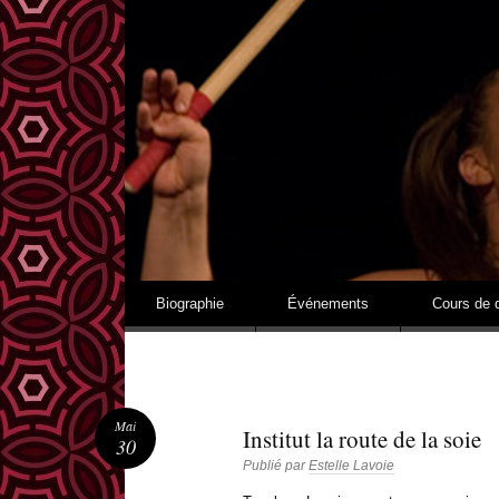
MUSIQUES ET RYTHMES DE L'AFRIQUE DE L'OUEST
Aller au contenu
Biographie
Événements
Cours de 
Mai
Institut la route de la soie
30
Publié par
Estelle Lavoie