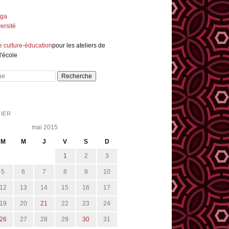
nga
ersité
e culture-éducation
pour les ateliers de
l'école
e
IER
mai 2015
M
M
J
V
S
D
1
2
3
5
6
7
8
9
10
12
13
14
15
16
17
19
20
21
22
23
24
26
27
28
29
30
31