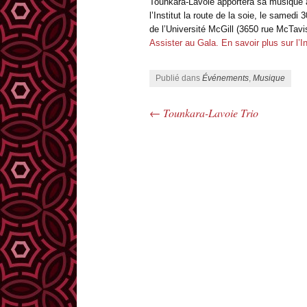
Tounkara-Lavoie apportera sa musique 
l’Institut la route de la soie, le same
de l’Université McGill (3650 rue McTavis
Assister au Gala.
En savoir plus sur l’In
Publié dans
Événements
,
Musique
←
Tounkara-Lavoie Trio
Navigation des articles