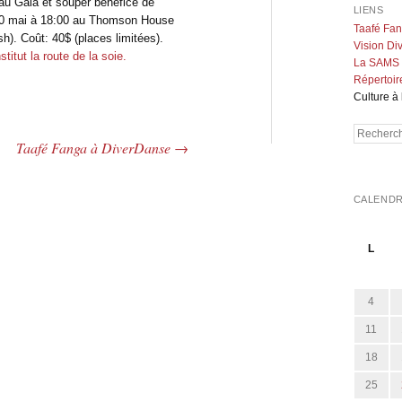
au Gala et souper bénéfice de
LIENS
di 30 mai à 18:00 au Thomson House
Taafé Fa
h). Coût: 40$ (places limitées).
Vision Div
stitut la route de la soie.
La SAMS
Répertoir
Culture à 
Recherch
Taafé Fanga à DiverDanse
→
CALENDR
L
4
11
18
25