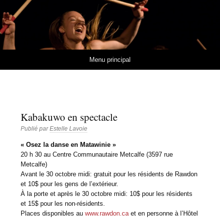
Estelle Lavoie
MUSIQUES ET RYTHMES DE L'AFRIQUE DE L'OUEST
Aller au contenu
Menu principal
Kabakuwo en spectacle
Publié par
Estelle Lavoie
« Osez la danse en Matawinie »
20 h 30 au Centre Communautaire Metcalfe (3597 rue
Metcalfe)
Avant le 30 octobre midi: gratuit pour les résidents de Rawdon
et 10$ pour les gens de l’extérieur.
À la porte et après le 30 octobre midi: 10$ pour les résidents
et 15$ pour les non-résidents.
Places disponibles au
www.rawdon.ca
et en personne à l’Hôtel