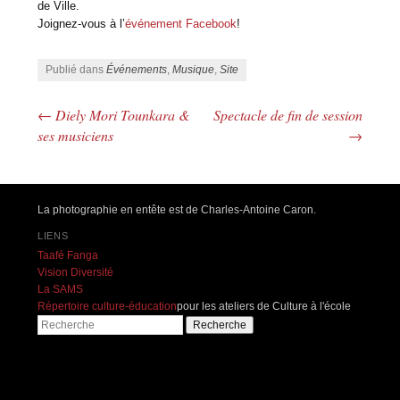
de Ville.
Joignez-vous à l’
événement Facebook
!
Publié dans
Événements
,
Musique
,
Site
←
Diely Mori Tounkara &
Spectacle de fin de session
Navigation des articles
ses musiciens
→
La photographie en entête est de Charles-Antoine Caron.
LIENS
Taafé Fanga
Vision Diversité
La SAMS
Répertoire culture-éducation
pour les ateliers de Culture à l'école
Recherche