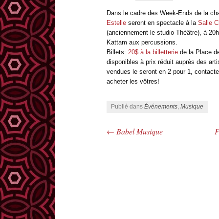
Dans le cadre des Week-Ends de la c
Estelle
seront en spectacle à la
Salle C
(anciennement le studio Théâtre), à 20
Kattam aux percussions.
Billets:
20$ à la billetterie
de la Place de
disponibles à prix réduit auprès des art
vendues le seront en 2 pour 1, contac
acheter les vôtres!
Publié dans
Événements
,
Musique
←
Babel Musique
F
Navigation des articles