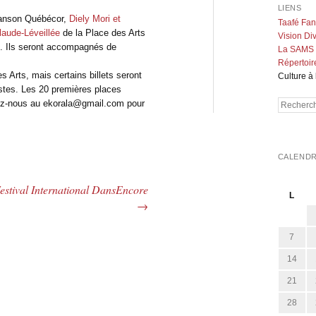
LIENS
hanson Québécor,
Diely Mori et
Taafé Fa
laude-Léveillée
de la Place des Arts
Vision Div
h. Ils seront accompagnés de
La SAMS
Répertoir
s Arts, mais certains billets seront
Culture à 
istes. Les 20 premières places
tez-nous au ekorala@gmail.com pour
Recherch
CALENDR
estival International DansEncore
L
→
7
14
21
28