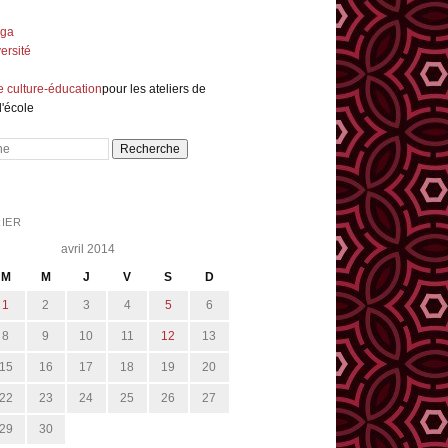
nga
ersité
e culture-éducation
pour les ateliers de
l'école
e
IER
avril 2014
M
M
J
V
S
D
1
2
3
4
5
6
8
9
10
11
12
13
15
16
17
18
19
20
22
23
24
25
26
27
29
30