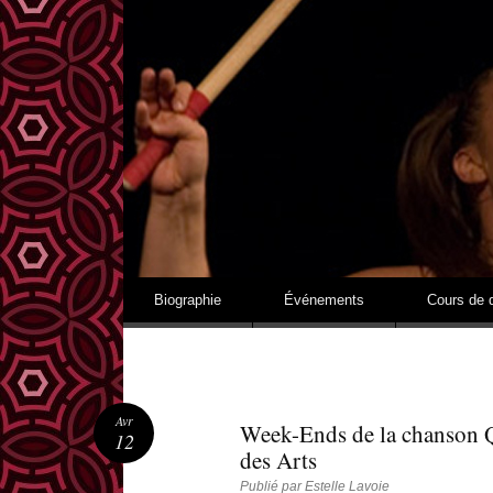
MUSIQUES ET RYTHMES DE L'AFRIQUE DE L'OUEST
Aller au contenu
Biographie
Événements
Cours de 
Avr
Week-Ends de la chanson Q
12
des Arts
Publié par
Estelle Lavoie