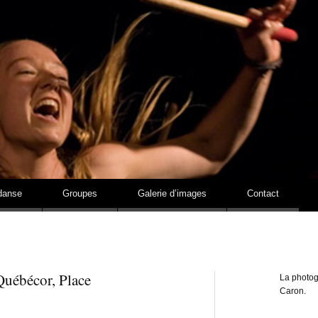
Estelle Lavoie
danse
Groupes
Galerie d’images
Contact
uébécor, Place
La photog
Caron.