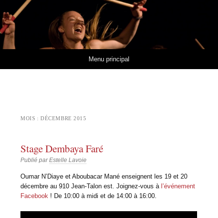
Estelle Lavoie
MUSIQUES ET RYTHMES DE L'AFRIQUE DE L'OUEST
Aller au contenu
Menu principal
MOIS :
DÉCEMBRE 2015
Stage Dembaya Faré
Publié par
Estelle Lavoie
Oumar N’Diaye et Aboubacar Mané enseignent les 19 et 20
décembre au 910 Jean-Talon est. Joignez-vous à
l’événement
Facebook
! De 10:00 à midi et de 14:00 à 16:00.