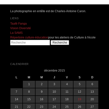
Navigation des articles
La photographie en entête est de Charles-Antoine Caron.
LIENS
Taafé Fanga
Vision Diversité
La SAMS
Répertoire culture-éducation
pour les ateliers de Culture à l'école
Recherche
CALENDRIER
décembre 2015
L
M
M
J
V
S
D
1
2
3
4
5
6
7
8
9
10
11
12
13
14
15
16
17
18
19
20
21
22
23
24
25
26
27